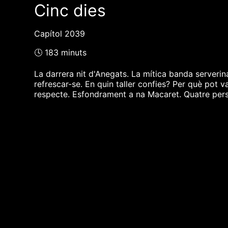
Cinc dies
Capítol 2039
🕓 183 minuts
La darrera nit d'Anegats. La mítica banda serverina
refrescar-se. En quin taller confies? Per què pot v
respecte. Esfondrament a na Macaret. Quatre person
❮❮ pàgina del programa