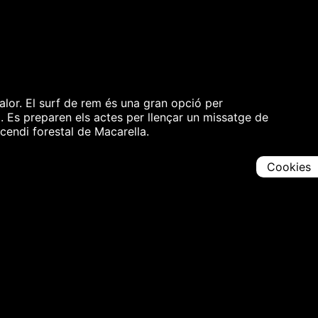
calor. El surf de rem és una gran opció per
a. Es preparen els actes per llençar un missatge de
cendi forestal de Macarella.
Cookies
Comparteix
Iniciar en [
00:00:00
]