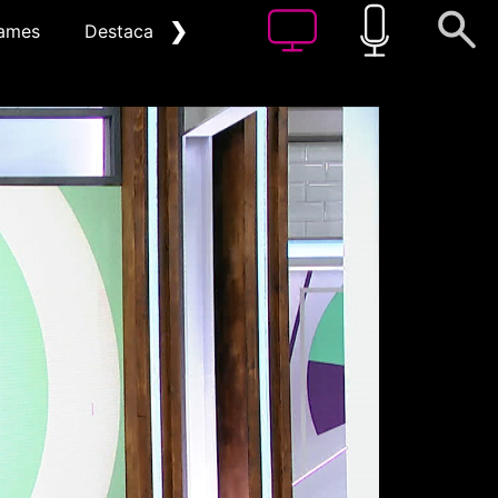
❯
ames
Destacat
Arxiu