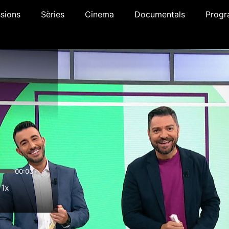
sions
Sèries
Cinema
Documentals
Progr
00:00
1x