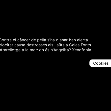
Contra el càncer de pella s'ha d'anar ben alerta
locitat causa destrosses als llaüts a Cales Fonts.
trarellotge a la mar: on és n'Angelita? Xenofòbia i
Cookies
Comparteix
Iniciar en [
00:00:00
]