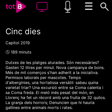
☰
Cinc dies
00:00
00:00
1x
Capítol 2019
🕓 189 minuts
Dutxes de les platges aturades. Són necessàries?
Gasten 12 litres per minut. Nova campanya de bons.
Més de mil comerços s'han adherit a la iniciativa.
Permisos laborals per mascotes. Temps
d'albergínies, una hortalissa versàtil: sabeu quina
varietat triar? Una excursió entre sa Coma calenta i
sa Coma freda. El meló més pesat del món, en
Llorenç ha fet un rècord amb una fruita de 32 quilos.
La granja dels horrors; Denuncien que hi hauria
gallines entre animals morts i rates.