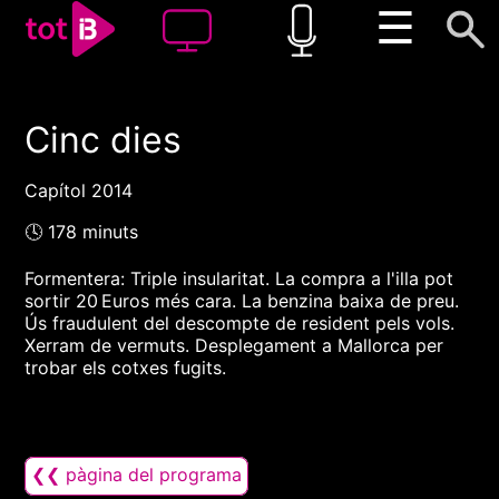
☰
Cinc dies
00:00
00:00
1x
Capítol 2014
🕓 178 minuts
Formentera: Triple insularitat. La compra a l'illa pot
sortir 20 Euros més cara. La benzina baixa de preu.
Ús fraudulent del descompte de resident pels vols.
Xerram de vermuts. Desplegament a Mallorca per
trobar els cotxes fugits.
❮❮ pàgina del programa