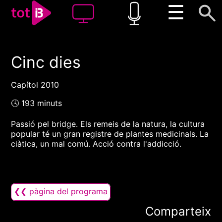
☰
Cinc dies
00:00
00:00
1x
Capítol 2010
🕓 193 minuts
Passió pel bridge. Els remeis de la natura, la cultura
popular té un gran registre de plantes medicinals. La
ciàtica, un mal comú. Acció contra l'addicció.
❮❮ pàgina del programa
Comparteix