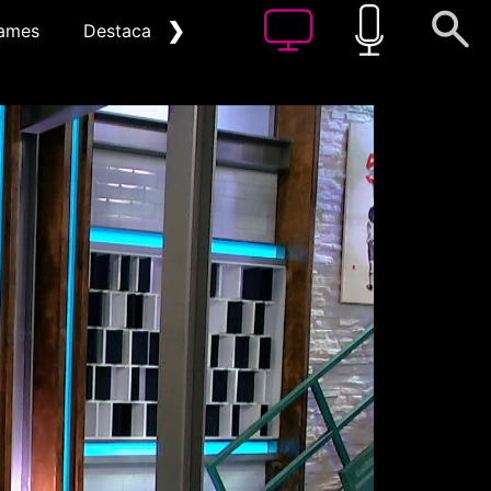
❯
ames
Destacat
Arxiu