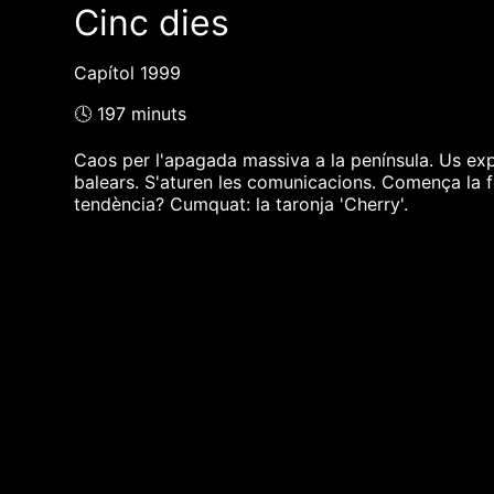
Cinc dies
Capítol 1999
🕓 197 minuts
Caos per l'apagada massiva a la península. Us exp
balears. S'aturen les comunicacions. Comença la 
tendència? Cumquat: la taronja 'Cherry'.
❮❮ pàgina del programa