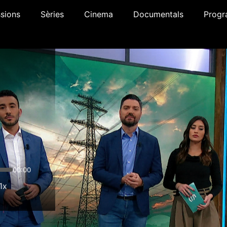
sions
Sèries
Cinema
Documentals
Progr
00:00
1x