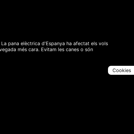
 La pana elèctrica d'Espanya ha afectat els vols
 vegada més cara. Evitam les canes o són
Cookies
Comparteix
Iniciar en [
00:00:00
]