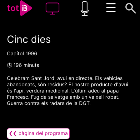
☰
Cinc dies
00:00
00:00
1x
Capítol 1996
🕓 196 minuts
Celebram Sant Jordi avui en directe. Els vehicles
abandonats, són residus? El nostre producte d'avui
és l'api, verdura medicinal. L'últim adéu al papa
Francesc. Fugida salvatge amb un vaixell robat.
Guerra contra els radars de la DGT.
❮❮ pàgina del programa