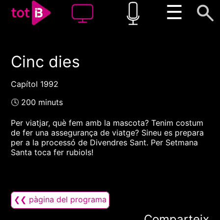
☰
Cinc dies
00:00
00:00
1x
Capítol 1992
🕓 200 minuts
Per viatjar, què fem amb la mascota? Tenim costum
de fer una assegurança de viatge? Sineu es prepara
per a la processó de Divendres Sant. Per Setmana
Santa toca fer rubiols!
❮❮ pàgina del programa
Comparteix