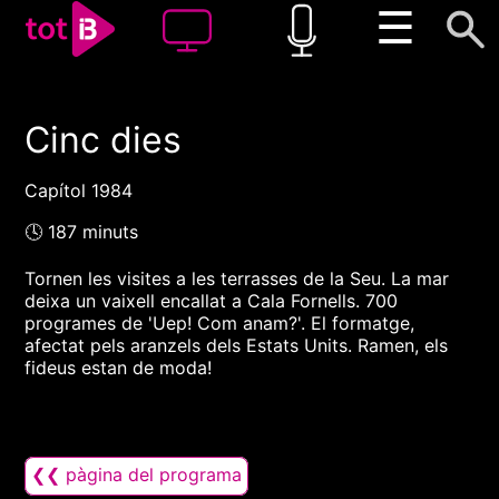
☰
Cinc dies
00:00
00:00
1x
Capítol 1984
🕓 187 minuts
Tornen les visites a les terrasses de la Seu. La mar
deixa un vaixell encallat a Cala Fornells. 700
programes de 'Uep! Com anam?'. El formatge,
afectat pels aranzels dels Estats Units. Ramen, els
fideus estan de moda!
❮❮ pàgina del programa