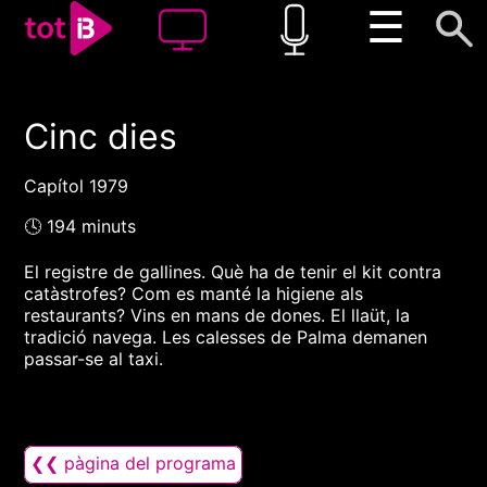
☰
Cinc dies
00:00
00:00
1x
Capítol 1979
🕓 194 minuts
El registre de gallines. Què ha de tenir el kit contra
catàstrofes? Com es manté la higiene als
restaurants? Vins en mans de dones. El llaüt, la
tradició navega. Les calesses de Palma demanen
passar-se al taxi.
❮❮ pàgina del programa