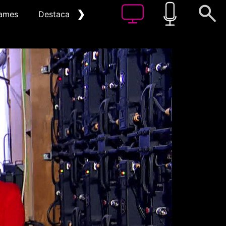
❯
ames
Destacat
Arxiu