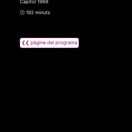
Capítol 1969
🕓 192 minuts
❮❮ pàgina del programa