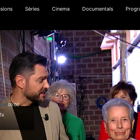
sions
Sèries
Cinema
Documentals
Progr
00:00
1x