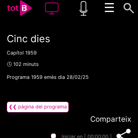
☰
Cinc dies
00:00
00:00
1x
Capítol 1959
🕓 102 minuts
Programa 1959 emès dia 28/02/25
❮❮ pàgina del programa
Comparteix
Iniciar en [
00:00:00
]