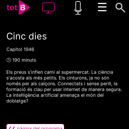
☰
Cinc dies
00:00
00:00
1x
Capítol 1946
🕓 190 minuts
Els preus s'inflen camí al supermercat. La ciència
s'acosta als més petits. Els cinturons, ja no són
només per als calçons. Connectats i sense perill, la
formació és clau per usar internet de manera segura.
La intel·ligència artificial amenaça el món del
doblatge?
❮❮ pàgina del programa