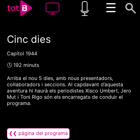
☰
Cinc dies
00:00
00:00
1x
Capítol 1944
🕓 192 minuts
Arriba el nou 5 dies, amb nous presentadors,
col·laboradors i seccions. Al capdavant d’aquesta
aventura hi haurà els periodistes Xisco Umbert, Jero
Mut i Toni Rigo són els encarregats de conduir el
programa.
❮❮ pàgina del programa