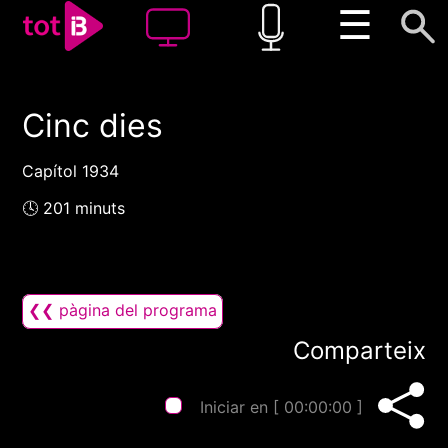
☰
Cinc dies
00:00
00:00
1x
Capítol 1934
🕓 201 minuts
❮❮ pàgina del programa
Comparteix
Iniciar en [
00:00:00
]