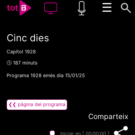
☰
Cinc dies
00:00
00:00
1x
Capítol 1928
🕓 187 minuts
Programa 1928 emès dia 15/01/25
❮❮ pàgina del programa
Comparteix
Iniciar en [
00:00:00
]