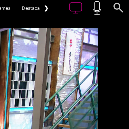
❯
ames
Destacat
Arxiu