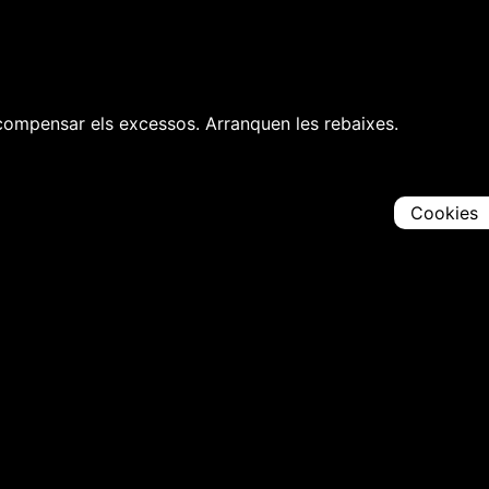
r compensar els excessos. Arranquen les rebaixes.
Cookies
Comparteix
Iniciar en [
00:00:00
]