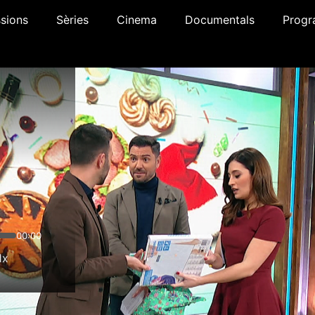
sions
Sèries
Cinema
Documentals
Progr
00:00
1x