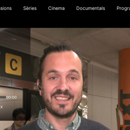
sions
Sèries
Cinema
Documentals
Progr
00:00
1x