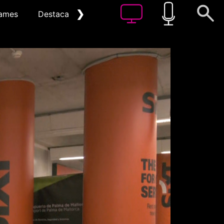
❯
ames
Destacat
Arxiu