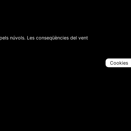
 pels núvols. Les conseqüències del vent
Cookies
Comparteix
Iniciar en [
00:00:00
]