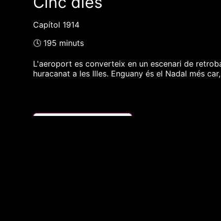
Cinc dies
Capítol 1914
🕓 195 minuts
L'aeroport es converteix en un escenari de retroba
huracanat a les Illes. Enguany és el Nadal més car,
❮❮ pàgina del programa