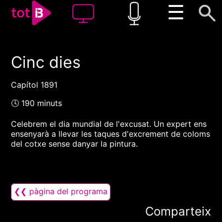
☰
Cinc dies
00:00
00:00
1x
Capítol 1891
🕓 190 minuts
Celebrem el dia mundial de l'excusat. Un expert ens
ensenyarà a llevar les taques d'excrement de coloms
del cotxe sense danyar la pintura.
❮❮ pàgina del programa
Comparteix