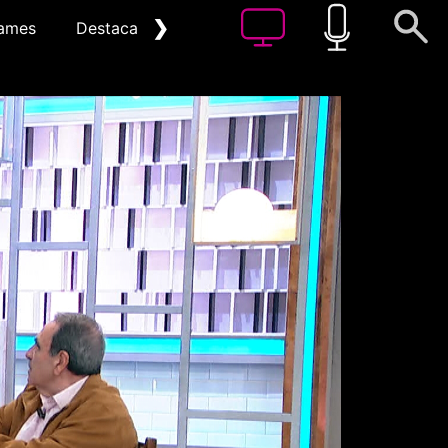
❯
ames
Destacat
Arxiu