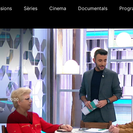
sions
Sèries
Cinema
Documentals
Progr
00:00
1x