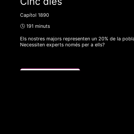
Cinc dies
Capítol 1890
🕓 191 minuts
Els nostres majors representen un 20% de la pobl
Necessiten experts només per a ells?
❮❮ pàgina del programa