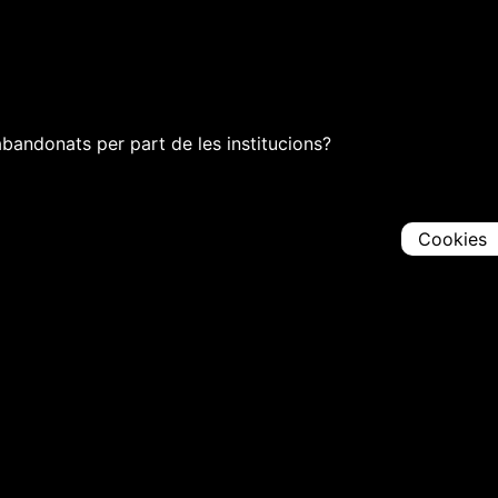
bandonats per part de les institucions?
Cookies
Comparteix
Iniciar en [
00:00:00
]