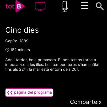
☰
Cinc dies
00:00
00:00
1x
Capítol 1889
🕓 182 minuts
Adeu tardor, hola primavera. El bon temps torna a
imposar-se a les illes. Les temperatures s'han enfilat
fins als 22º i la mar està entorn dels 20º.
❮❮ pàgina del programa
Comparteix