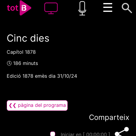
☰
Cinc dies
00:00
00:00
1x
Capítol 1878
🕓 186 minuts
Edició 1878 emès dia 31/10/24
❮❮ pàgina del programa
Comparteix
Iniciar en [
00:00:00
]