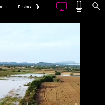
❯
ames
Destacat
Arxiu