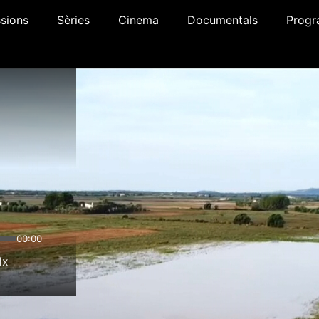
sions
Sèries
Cinema
Documentals
Progr
00:00
1x