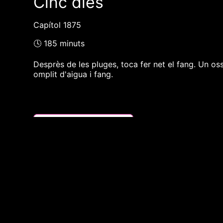
Cinc dies
Capítol 1875
🕓 185 minuts
Desprès de les pluges, toca fer net el fang. Un ossa
omplit d'aigua i fang.
❮❮ pàgina del programa