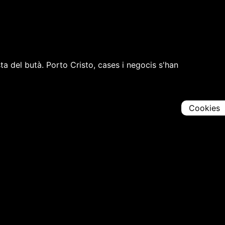
sta del butà. Porto Cristo, cases i negocis s'han
Cookies
Comparteix
Iniciar en [
00:00:00
]