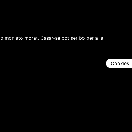
b moniato morat. Casar-se pot ser bo per a la
Cookies
Comparteix
Iniciar en [
00:00:00
]