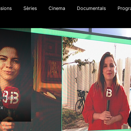
sions
Sèries
Cinema
Documentals
Progr
00:00
1x