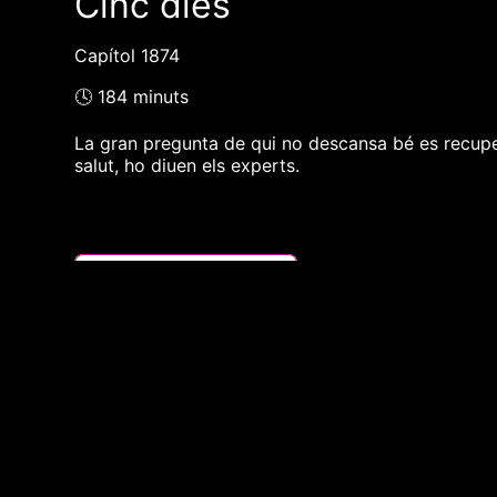
Cinc dies
Capítol 1874
🕓 184 minuts
La gran pregunta de qui no descansa bé es recupe
salut, ho diuen els experts.
❮❮ pàgina del programa