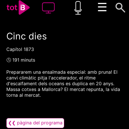
☰
Cinc dies
00:00
00:00
1x
Capítol 1873
🕓 191 minuts
Prepararem una ensaïmada especial: amb pruna! El
canvi climàtic pitja l'accelerador, el ritme
d'escalfament dels oceans es duplica en 20 anys.
Massa cotxes a Mallorca? El mercat repunta, la vida
torna al mercat.
❮❮ pàgina del programa