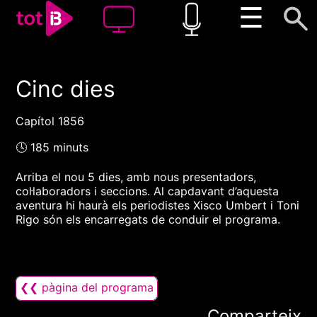
☰
Cinc dies
00:00
00:00
1x
Capítol 1856
🕓 185 minuts
Arriba el nou 5 dies, amb nous presentadors,
col·laboradors i seccions. Al capdavant d’aquesta
aventura hi haurà els periodistes Xisco Umbert i Toni
Rigo són els encarregats de conduir el programa.
❮❮ pàgina del programa
Comparteix