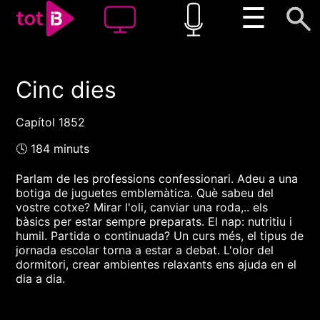
☰
Cinc dies
00:00
00:00
1x
Capítol 1852
🕓 184 minuts
Parlam de les professions confessionari. Adeu a una
botiga de juguetes emblemàtica. Què sabeu del
vostre cotxe? Mirar l'oli, canviar una roda,.. els
bàsics per estar sempre preparats. El nap: nutritiu i
humil. Partida o continuada? Un curs més, el tipus de
jornada escolar torna a estar a debat. L'olor del
dormitori, crear ambientes relaxants ens ajuda en el
dia a dia.