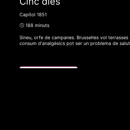
Cinc dies
Capítol 1851
🕓 188 minuts
Sineu, orfe de campanes. Brussel·les vol terrasse
consum d'analgèsics pot ser un problema de salut
❮❮ pàgina del programa