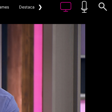
❯
ames
Destacat
Arxiu