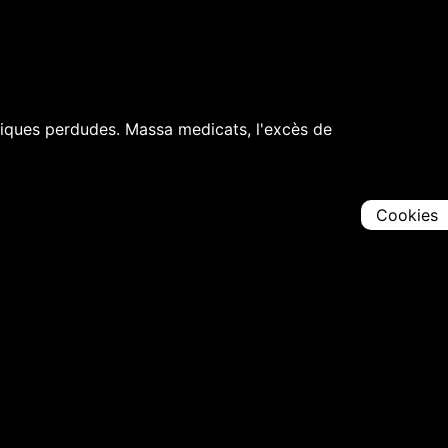
èdiques perdudes. Massa medicats, l'excès de
Cookies
Comparteix
Iniciar en [
00:00:00
]