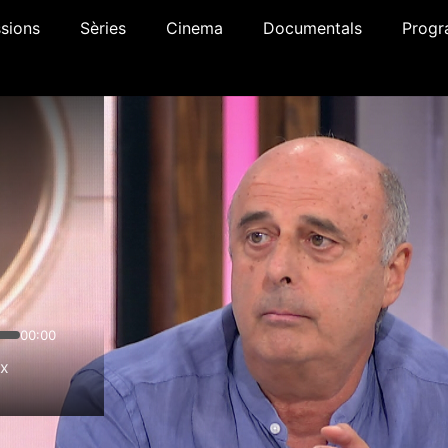
sions
Sèries
Cinema
Documentals
Progr
00:00
1x