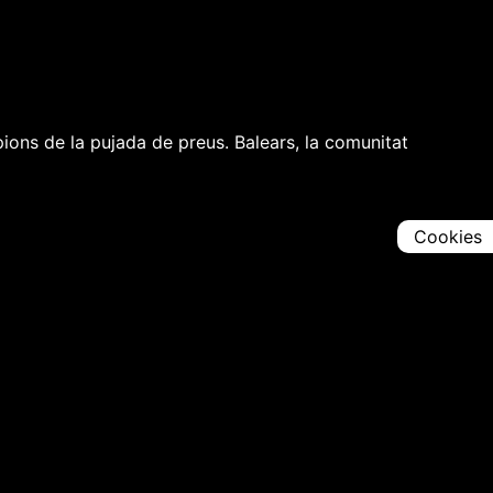
mpions de la pujada de preus. Balears, la comunitat
Cookies
Comparteix
Iniciar en [
00:00:00
]