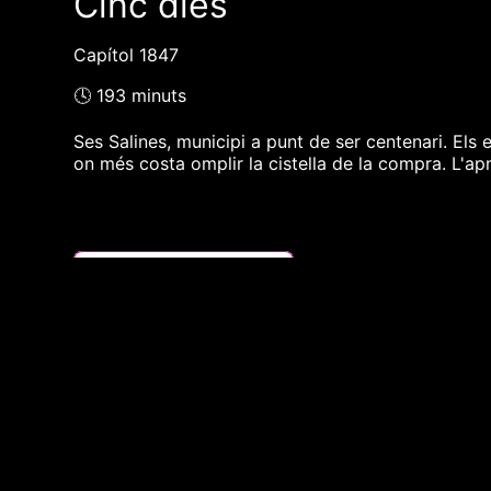
Cinc dies
Capítol 1847
🕓 193 minuts
Ses Salines, municipi a punt de ser centenari. Els 
on més costa omplir la cistella de la compra. L'apn
❮❮ pàgina del programa