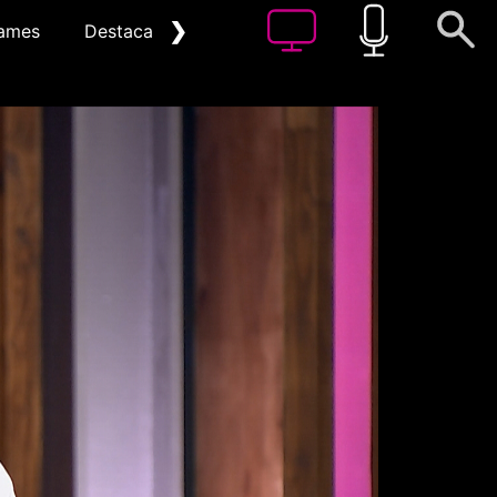
❯
ames
Destacat
Arxiu