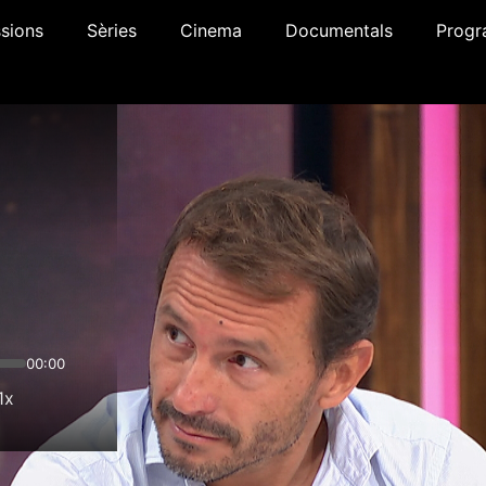
sions
Sèries
Cinema
Documentals
Progr
00:00
1x