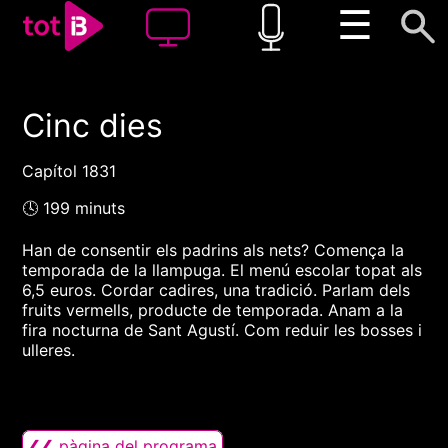
☰
Cinc dies
00:00
00:00
1x
Capítol 1831
🕓 199 minuts
Han de consentir els padrins als nets? Comença la
temporada de la llampuga. El menú escolar topat als
6,5 euros. Cordar cadires, una tradició. Parlam dels
fruits vermells, producte de temporada. Anam a la
fira nocturna de Sant Agustí. Com reduir les bosses i
ulleres.
❮❮ pàgina del programa