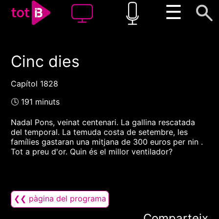
☰
Cinc dies
00:00
00:00
1x
Capítol 1828
🕓 191 minuts
Nadal Pons, veinat centenari. La gallina rescatada
del temporal. La temuda costa de setembre, les
famílies gastaran una mitjana de 300 euros per nin .
Tot a preu d'or. Quin és el millor ventilador?
❮❮ pàgina del programa
Comparteix