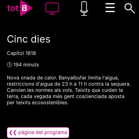
☰
Cinc dies
00:00
00:00
1x
Capítol 1818
🕓 194 minuts
Nova onada de calor. Banyalbufar limita l'aigua,
restriccions d'aigua de 23 h a 11 h contra la sequera.
Canvien les normes als vols. Teixits que cuiden la
terra, cada vegada més gent coscienciada aposta
per teixits ecosostenibles.
❮❮ pàgina del programa