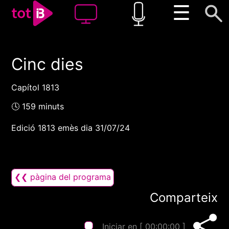
☰
Cinc dies
00:00
00:00
1x
Capítol 1813
🕓 159 minuts
Edició 1813 emès dia 31/07/24
❮❮ pàgina del programa
Comparteix
Iniciar en [
00:00:00
]