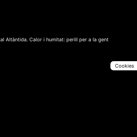
 Altàntida. Calor i humitat: perill per a la gent
Cookies
Comparteix
Iniciar en [
00:00:00
]