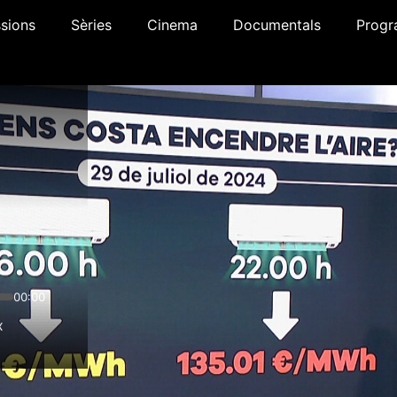
sions
Sèries
Cinema
Documentals
Progr
00:00
x