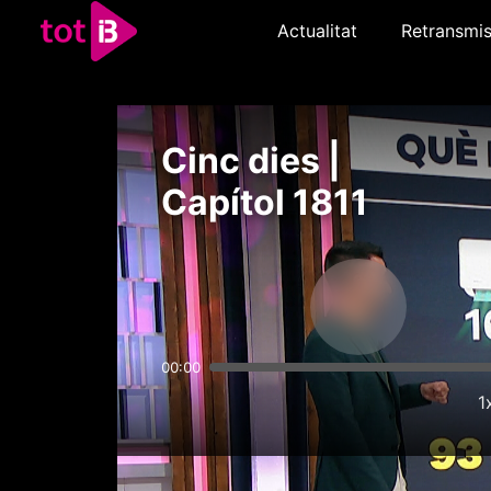
Actualitat
Retransmis
Cinc dies |
Capítol 1811
00:00
1