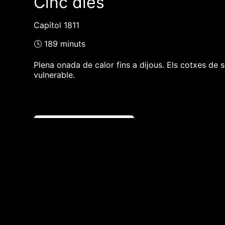
Cinc dies
Capítol 1811
🕓 189 minuts
Plena onada de calor fins a dijous. Els cotxes de se
vulnerable.
❮❮ pàgina del programa