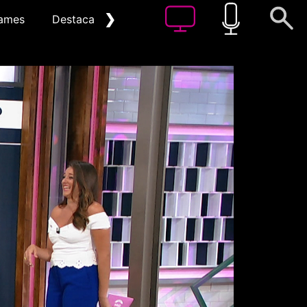
❯
ames
Destacat
Arxiu