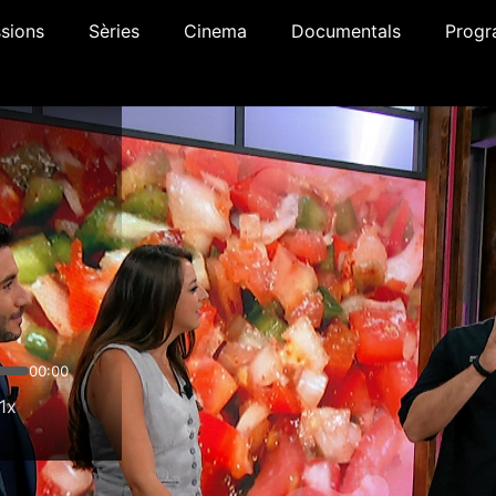
sions
Sèries
Cinema
Documentals
Progr
00:00
1x