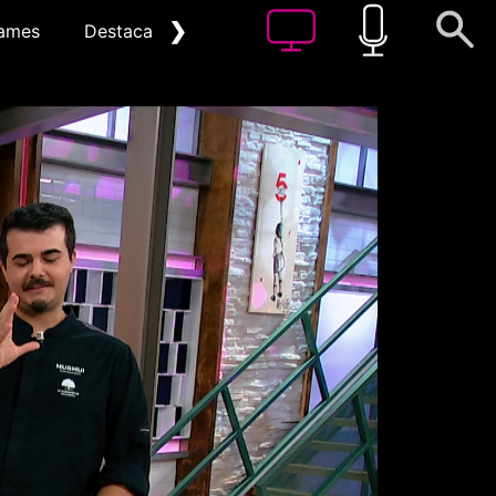
❯
ames
Destacat
Arxiu