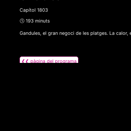
Capítol 1803
🕓 193 minuts
Gandules, el gran negoci de les platges. La calor,
❮❮ pàgina del programa