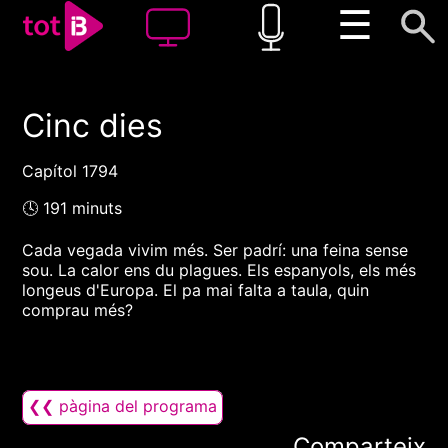
☰
Cinc dies
00:00
00:00
1x
Capítol 1794
🕓 191 minuts
Cada vegada vivim més. Ser padrí: una feina sense
sou. La calor ens du plagues. Els espanyols, els més
longeus d'Europa. El pa mai falta a taula, quin
comprau més?
❮❮ pàgina del programa
Comparteix