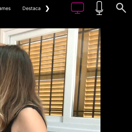
❯
ames
Destacat
Arxiu