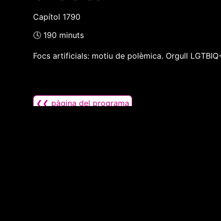
Capítol 1790
🕓 190 minuts
Focs artificials: motiu de polèmica. Orgull LGTBIQ+
❮❮ pàgina del programa