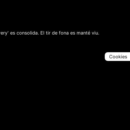
ery' es consolida. El tir de fona es manté viu.
Cookies
Comparteix
Iniciar en [
00:00:00
]