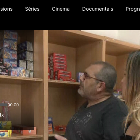
sions
Sèries
Cinema
Documentals
Progr
00:00
1x