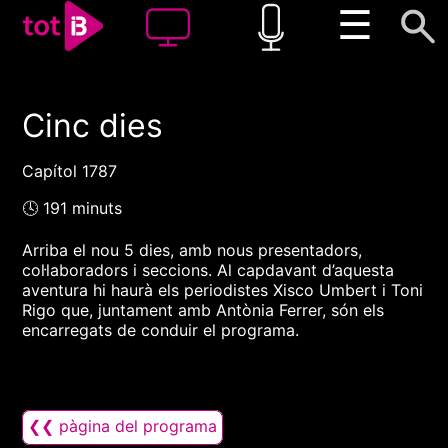
☰
Cinc dies
00:00
00:00
1x
Capítol 1787
🕓 191 minuts
Arriba el nou 5 dies, amb nous presentadors,
col·laboradors i seccions. Al capdavant d’aquesta
aventura hi haurà els periodistes Xisco Umbert i Toni
Rigo que, juntament amb Antònia Ferrer, són els
encarregats de conduir el programa.
❮❮ pàgina del programa