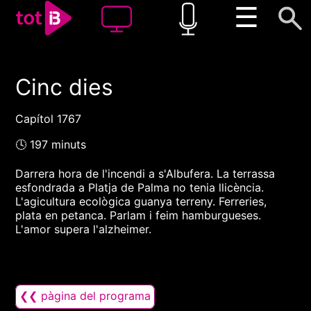
☰
Cinc dies
00:00
00:00
1x
Capítol 1767
🕓 197 minuts
Darrera hora de l'incendi a s'Albufera. La terrassa
esfondrada a Platja de Palma no tenia llicència.
L'agicultura ecològica guanya terreny. Ferreries,
plata en petanca. Parlam i feim hamburgueses.
L'amor supera l'alzheimer.
❮❮ pàgina del programa