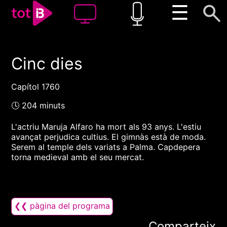
☰
Cinc dies
00:00
00:00
1x
Capítol 1760
🕓 204 minuts
L'actriu Maruja Alfaro ha mort als 93 anys. L'estiu
avançat perjudica cultius. El gimnàs està de moda.
Serem al temple dels variats a Palma. Capdepera
torna medieval amb el seu mercat.
❮❮ pàgina del programa
Comparteix