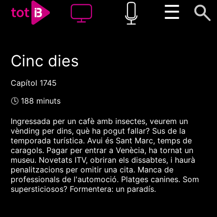
☰
Cinc dies
00:00
00:00
1x
Capítol 1745
🕓 188 minuts
Ingressada per un cafè amb insectes, veurem un
vènding per dins, què ha pogut fallar? Sus de la
temporada turística. Avui és Sant Marc, temps de
caragols. Pagar per entrar a Venècia, ha tornat un
museu. Novetats ITV, obriran els dissabtes, i haurà
penalitzacions per omitir una cita. Manca de
professionals de l'automoció. Platges canines. Som
supersticiosos? Formentera: un paradís.