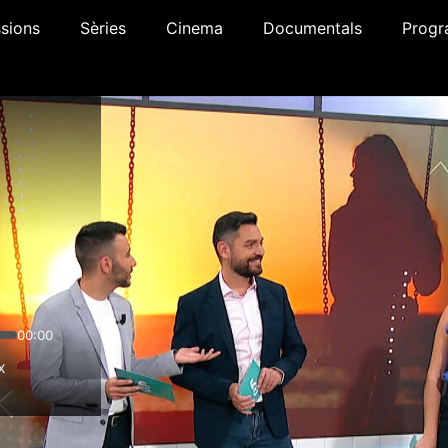
sions
Sèries
Cinema
Documentals
Progr
00:00
x