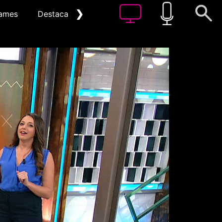
❯
ames
Destacat
Arxiu