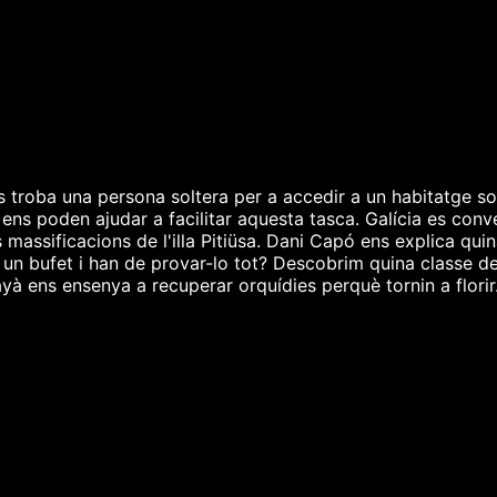
es troba una persona soltera per a accedir a un habitatge s
ns poden ajudar a facilitar aquesta tasca. Galícia es conve
es massificacions de l'illa Pitiüsa. Dani Capó ens explica qu
un bufet i han de provar-lo tot? Descobrim quina classe de
yà ens ensenya a recuperar orquídies perquè tornin a florir