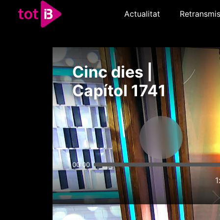
Actualitat
Retransmis
Cinc dies |
Capítol 1741
00:00
1