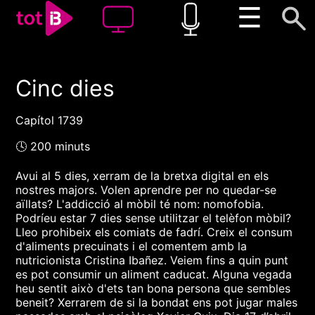
☰
Cinc dies
00:00
00:00
1x
Capítol 1739
🕓 200 minuts
Avui al 5 dies, xerram de la bretxa digital en els
nostres majors. Volen aprendre per no quedar-se
aïllats? L'addicció al mòbil té nom: nomofobia.
Podríeu estar 7 dies sense utilitzar el telèfon mòbil?
Lleo prohibeix els comiats de fadrí. Creix el consum
d'aliments precuinats i el comentem amb la
nutricionista Cristina Ibañez. Veiem fins a quin punt
es pot consumir un aliment caducat. Alguna vegada
heu sentit això d'ets tan bona persona que sembles
beneit? Xerrarem de si la bondat ens pot jugar males