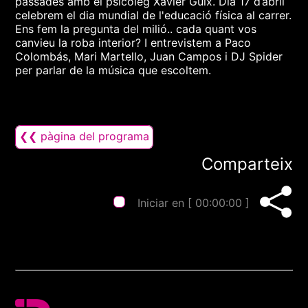
passades amb el psicòleg Xavier Guix. Dia 17 d’abril
celebrem el dia mundial de l'educació física al carrer.
Ens fem la pregunta del milió.. cada quant vos
canvieu la roba interior? I entrevistem a Paco
Colombás, Mari Martello, Juan Campos i DJ Spider
per parlar de la música que escoltem.
❮❮ pàgina del programa
Comparteix
Iniciar en [
00:00:00
]