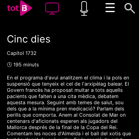
☰
Cinc dies
00:00
00:00
1x
Capítol 1732
🕓 195 minuts
En el programa d'avui analitzem el clima i la pols en
suspensió que tenyeix el cel de l'arxipèlag balear. El
Govern francès ha proposat multar a tots aquells
pacients que falten a una cita mèdica, debatem
aquesta mesura. Seguint amb temes de salut, sou
dels que a la mínima pren medicació? Parlam dels
perills que comporta. Anem al Consolat de Mar on
centenars d'aficionats esperen als jugadors del
Mallorca després de la final de la Copa del Rei.
Comentam les noces d'Almeida i el ball del xotis que