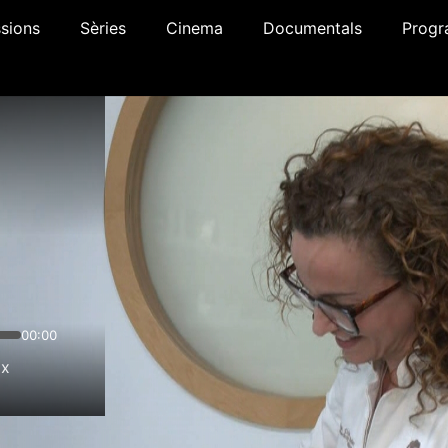
sions
Sèries
Cinema
Documentals
Progr
00:00
1x