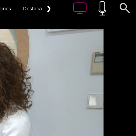
❯
ames
Destacat
Arxiu