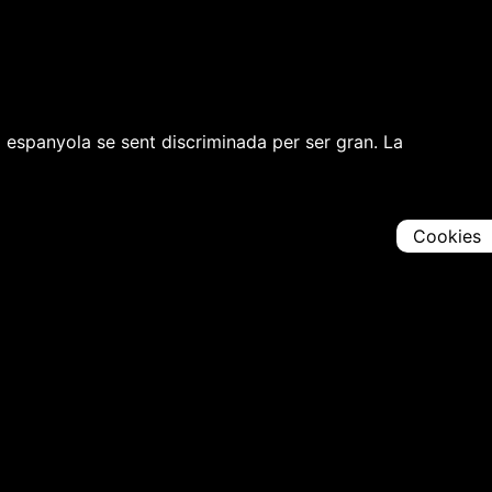
espanyola se sent discriminada per ser gran. La
Cookies
Comparteix
Iniciar en [
00:00:00
]