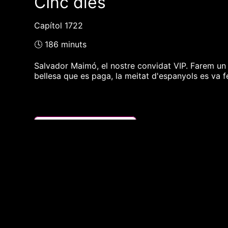
CInc dies
Capítol 1722
🕓 186 minuts
Salvador Maimó, el nostre convidat VIP. Farem un
bellesa que es paga, la meitat d'espanyols es va f
❮❮ pàgina del programa