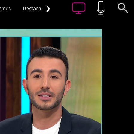
❯
ames
Destacat
Arxiu