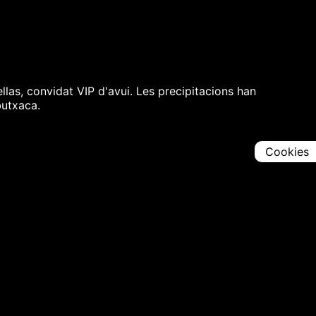
llas, convidat VIP d'avui. Les precipitacions han
butxaca.
Cookies
Comparteix
Iniciar en [
00:00:00
]