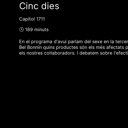
Cinc dies
Capítol 1711
🕓 189 minuts
En el programa d'avui parlam del sexe en la terce
Bel Bonnín quins productes són els més afectats 
els nostres col·laboradors. I debatem sobre l'efecti
❮❮ pàgina del programa