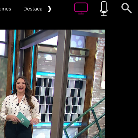
❯
ames
Destacat
Arxiu