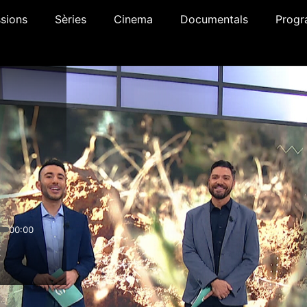
sions
Sèries
Cinema
Documentals
Progr
00:00
x