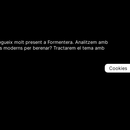
 segueix molt present a Formentera. Analitzem amb
ars moderns per berenar? Tractarem el tema amb
Cookies
Comparteix
Iniciar en [
00:00:00
]