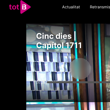
Actualitat
Retransmis
Cinc dies |
Capítol 1711
00:00
1