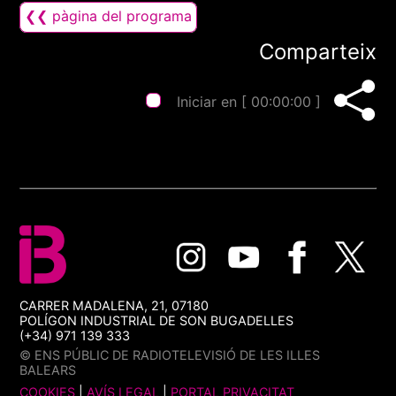
❮❮ pàgina del programa
Comparteix
Iniciar en [
00:00:00
]
CARRER MADALENA, 21, 07180
POLÍGON INDUSTRIAL DE SON BUGADELLES
(+34) 971 139 333
© ENS PÚBLIC DE RADIOTELEVISIÓ DE LES ILLES
BALEARS
COOKIES
|
AVÍS LEGAL
|
PORTAL PRIVACITAT