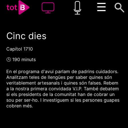
☰
Cinc dies
00:00
00:00
1x
Capítol 1710
🕓 190 minuts
En el programa d'avui parlam de padrins cuidadors.
Analitzam teles de llengües per saber quines són
veritablement artesanals i quines són falses. Rebem
a la nostra primera convidada V.I.P. També debatem
si els presidents de la comunitat han de cobrar un
sou per ser-ho. I investiguem si les persones guapes
cobren més.