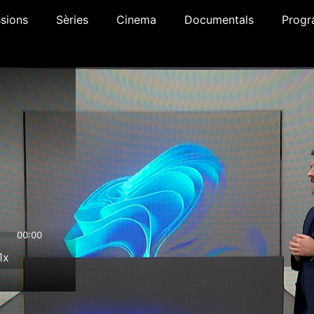
sions
Sèries
Cinema
Documentals
Progr
00:00
1x