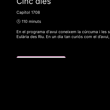
Cinc dies
Capítol 1708
🕓 110 minuts
En el programa d'avui coneixem la cúrcuma i les se
Eulària des Riu. En un dia tan curiós com el d’avu
❮❮ pàgina del programa