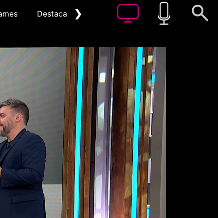
❯
ames
Destacat
Arxiu