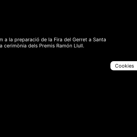
m a la preparació de la Fira del Gerret a Santa
la cerimònia dels Premis Ramón Llull.
Cookies
Comparteix
Iniciar en [
00:00:00
]