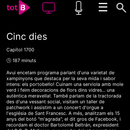
☰
Cinc dies
00:00
00:00
1x
Capítol 1700
🕓 187 minuts
Avui encetam programa parlant d'una varietat de
xampinyons que destaca per la seva mida i sabor
intens: els portobel·lo! Cuinam una serviola amb mole
verd i feim decoracions de flors dins vidres... una
autèntica meravella!. També parlam de la tractorada
des d'una vessant social, visitam un taller de
patchwork i assistim a un concert d'orgue a
l'església de Sant Francesc. A més, analitzam els 15
anys del botó "m'agrada", el dit gros de Facebook, i
recordam el doctor Bartolomé Beltrán, expresident