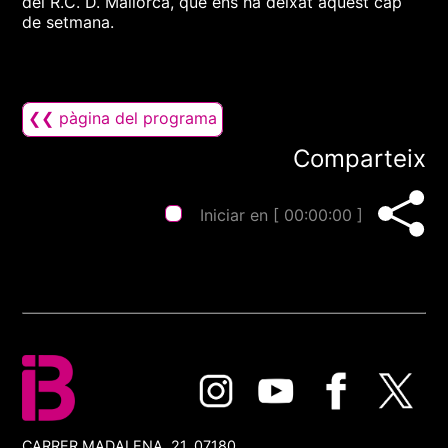
del R.C. D. Mallorca, que ens ha deixat aquest cap
de setmana.
❮❮ pàgina del programa
Comparteix
Iniciar en [
00:00:00
]
CARRER MADALENA, 21, 07180